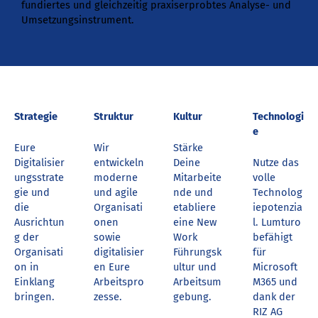
fundiertes und gleichzeitig praxiserprobtes Analyse- und
Umsetzungsinstrument.
Strategie
Struktur
Kultur
Technologi
e
Eure
Wir
Stärke
Digitalisier
entwickeln
Deine
Nutze das
ungsstrate
moderne
Mitarbeite
volle
gie und
und agile
nde und
Technolog
die
Organisati
etabliere
iepotenzia
Ausrichtun
onen
eine New
l. Lumturo
g der
sowie
Work
befähigt
Organisati
digitalisier
Führungsk
für
on in
en Eure
ultur und
Microsoft
Einklang
Arbeitspro
Arbeitsum
M365 und
bringen.
zesse.
gebung.
dank der
RIZ AG